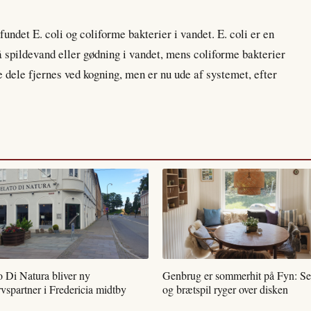
undet E. coli og coliforme bakterier i vandet. E. coli er en
å spildevand eller gødning i vandet, mens coliforme bakterier
 dele fjernes ved kogning, men er nu ude af systemet, efter
o Di Natura bliver ny
Genbrug er sommerhit på Fyn: Se
vspartner i Fredericia midtby
og brætspil ryger over disken