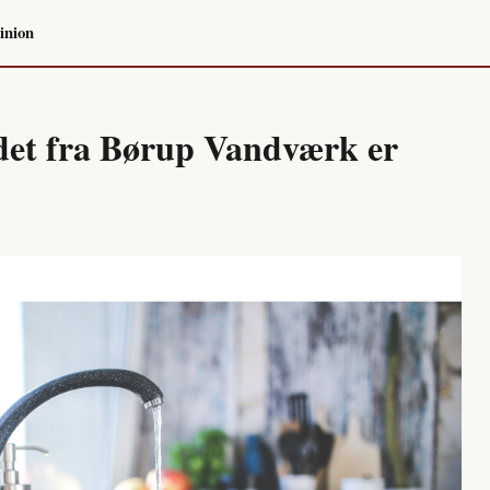
inion
det fra Børup Vandværk er