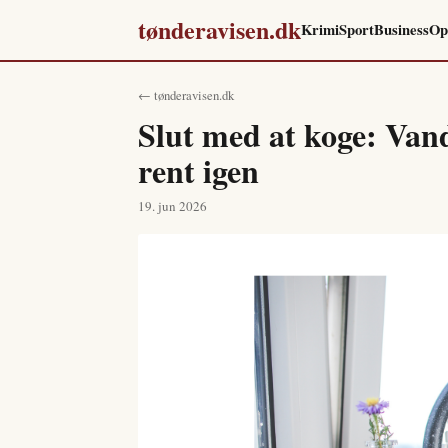
tønderavisen.dk
Krimi
Sport
Business
Op
← tønderavisen.dk
Slut med at koge: Van
rent igen
19. jun 2026