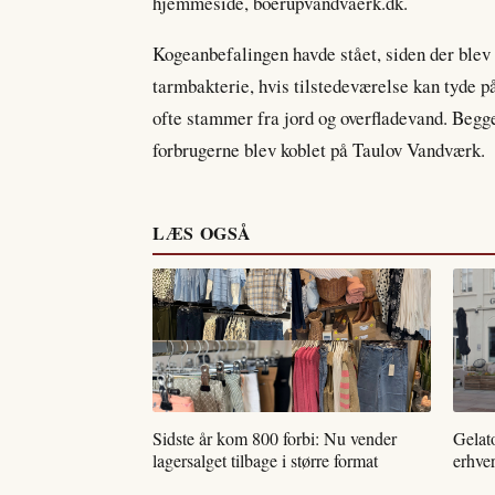
hjemmeside, boerupvandvaerk.dk.
Kogeanbefalingen havde stået, siden der blev f
tarmbakterie, hvis tilstedeværelse kan tyde p
ofte stammer fra jord og overfladevand. Begge
forbrugerne blev koblet på Taulov Vandværk.
LÆS OGSÅ
Sidste år kom 800 forbi: Nu vender
Gelat
lagersalget tilbage i større format
erhver