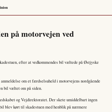
inion
iden på motorvejen ved
 skadestuen, efter at vedkommendes bil væltede på Østjyske
n anmeldelse om et færdselsuheld i motorvejens nordgående
n bil væltet om på siden.
dskabet og Vejdirektoratet. Der skete umiddelbart ingen
bil blev kørt til skadestuen med henblik på nærmere