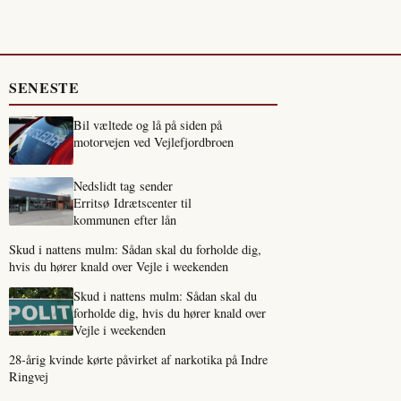
SENESTE
Bil væltede og lå på siden på
motorvejen ved Vejlefjordbroen
Nedslidt tag sender
Erritsø Idrætscenter til
kommunen efter lån
Skud i nattens mulm: Sådan skal du forholde dig,
hvis du hører knald over Vejle i weekenden
Skud i nattens mulm: Sådan skal du
forholde dig, hvis du hører knald over
Vejle i weekenden
28-årig kvinde kørte påvirket af narkotika på Indre
Ringvej