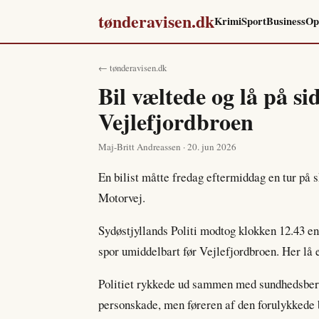
tønderavisen.dk
Krimi
Sport
Business
Op
← tønderavisen.dk
Bil væltede og lå på s
Vejlefjordbroen
Maj-Britt Andreassen · 20. jun 2026
En bilist måtte fredag eftermiddag en tur på
Motorvej.
Sydøstjyllands Politi modtog klokken 12.43 e
spor umiddelbart før Vejlefjordbroen. Her lå e
Politiet rykkede ud sammen med sundhedsbere
personskade, men føreren af den forulykkede 