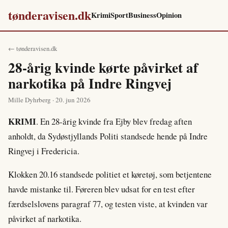
tønderavisen.dk
Krimi
Sport
Business
Opinion
← tønderavisen.dk
28-årig kvinde kørte påvirket af
narkotika på Indre Ringvej
Mille Dyhrberg · 20. jun 2026
KRIMI
. En 28-årig kvinde fra Ejby blev fredag aften
anholdt, da Sydøstjyllands Politi standsede hende på Indre
Ringvej i Fredericia.
Klokken 20.16 standsede politiet et køretøj, som betjentene
havde mistanke til. Føreren blev udsat for en test efter
færdselslovens paragraf 77, og testen viste, at kvinden var
påvirket af narkotika.