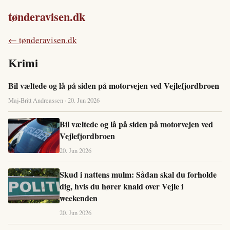
tønderavisen.dk
← tønderavisen.dk
Krimi
Bil væltede og lå på siden på motorvejen ved Vejlefjordbroen
Maj-Britt Andreassen · 20. Jun 2026
Bil væltede og lå på siden på motorvejen ved
Vejlefjordbroen
20. Jun 2026
Skud i nattens mulm: Sådan skal du forholde
dig, hvis du hører knald over Vejle i
weekenden
20. Jun 2026