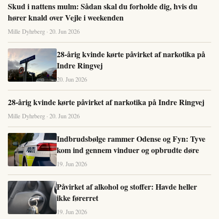
Skud i nattens mulm: Sådan skal du forholde dig, hvis du
hører knald over Vejle i weekenden
Mille Dyhrberg · 20. Jun 2026
28-årig kvinde kørte påvirket af narkotika på
Indre Ringvej
20. Jun 2026
28-årig kvinde kørte påvirket af narkotika på Indre Ringvej
Mille Dyhrberg · 20. Jun 2026
Indbrudsbølge rammer Odense og Fyn: Tyve
kom ind gennem vinduer og opbrudte døre
19. Jun 2026
Påvirket af alkohol og stoffer: Havde heller
ikke førerret
19. Jun 2026