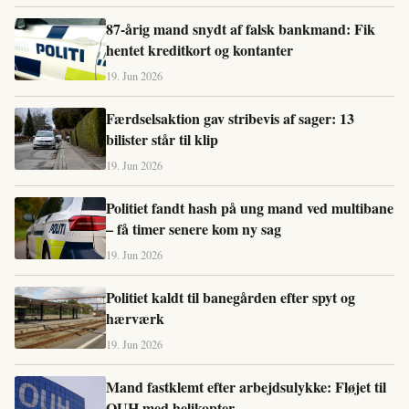
87-årig mand snydt af falsk bankmand: Fik
hentet kreditkort og kontanter
19. Jun 2026
Færdselsaktion gav stribevis af sager: 13
bilister står til klip
19. Jun 2026
Politiet fandt hash på ung mand ved multibane
– få timer senere kom ny sag
19. Jun 2026
Politiet kaldt til banegården efter spyt og
hærværk
19. Jun 2026
Mand fastklemt efter arbejdsulykke: Fløjet til
OUH med helikopter