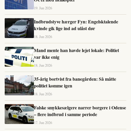
19. Jun 2026
Indbrudstyve hærger Fyn: Engelsktalende
kvinde gik lige ind ad ulåst dør
18. Jun 2026
Mand mente han havde lejet lokale: Politiet
var ikke enig
18. Jun 2026
35-årig bortvist fra banegården: Så måtte
politiet komme igen
18. Jun 2026
Falske smykkesælgere narrer borgere i Odense
– flere indbrud i samme periode
17. Jun 2026