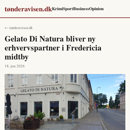
tønderavisen.dk
Krimi
Sport
Business
Opinion
← tønderavisen.dk
Gelato Di Natura bliver ny
erhvervspartner i Fredericia
midtby
18. jun 2026