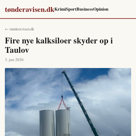
tønderavisen.dk
Krimi
Sport
Business
Opinion
← tønderavisen.dk
Fire nye kalksiloer skyder op i
Taulov
3. jun 2026