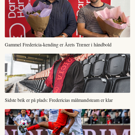
Gammel Fredericia-kending er Årets Træner i håndbold
Sidste brik er på plads: Fredericias målmandsteam er klar