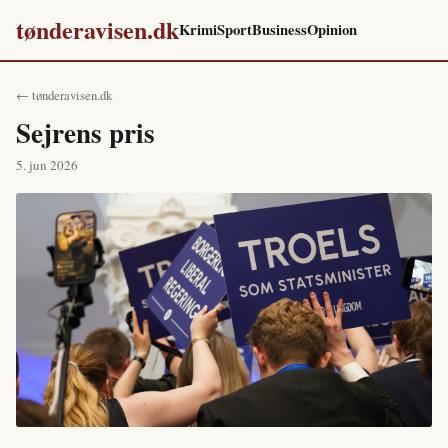
tønderavisen.dk
Krimi
Sport
Business
Opinion
← tønderavisen.dk
Sejrens pris
5. jun 2026