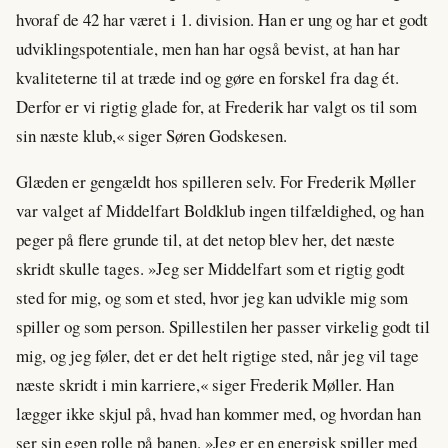
hvoraf de 42 har været i 1. division. Han er ung og har et godt
udviklingspotentiale, men han har også bevist, at han har
kvaliteterne til at træde ind og gøre en forskel fra dag ét.
Derfor er vi rigtig glade for, at Frederik har valgt os til som
sin næste klub,« siger Søren Godskesen.
Glæden er gengældt hos spilleren selv. For Frederik Møller
var valget af Middelfart Boldklub ingen tilfældighed, og han
peger på flere grunde til, at det netop blev her, det næste
skridt skulle tages. »Jeg ser Middelfart som et rigtig godt
sted for mig, og som et sted, hvor jeg kan udvikle mig som
spiller og som person. Spillestilen her passer virkelig godt til
mig, og jeg føler, det er det helt rigtige sted, når jeg vil tage
næste skridt i min karriere,« siger Frederik Møller. Han
lægger ikke skjul på, hvad han kommer med, og hvordan han
ser sin egen rolle på banen. »Jeg er en energisk spiller med