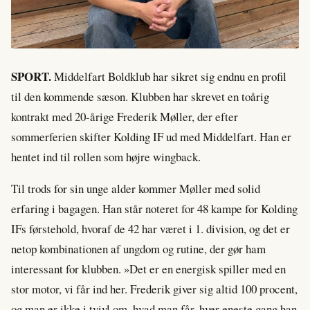
SPORT.
Middelfart Boldklub har sikret sig endnu en profil
til den kommende sæson. Klubben har skrevet en toårig
kontrakt med 20-årige Frederik Møller, der efter
sommerferien skifter Kolding IF ud med Middelfart. Han er
hentet ind til rollen som højre wingback.
Til trods for sin unge alder kommer Møller med solid
erfaring i bagagen. Han står noteret for 48 kampe for Kolding
IFs førstehold, hvoraf de 42 har været i 1. division, og det er
netop kombinationen af ungdom og rutine, der gør ham
interessant for klubben. »Det er en energisk spiller med en
stor motor, vi får ind her. Frederik giver sig altid 100 procent,
og man er ikke i tvivl om, hvad man får, hver eneste gang han