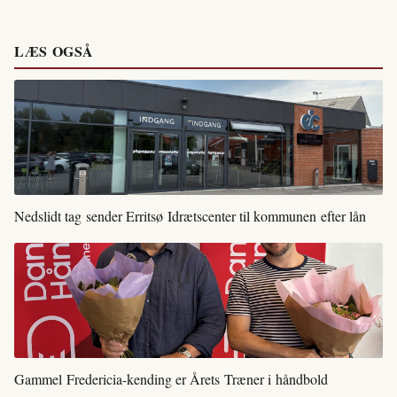
LÆS OGSÅ
Nedslidt tag sender Erritsø Idrætscenter til kommunen efter lån
Gammel Fredericia-kending er Årets Træner i håndbold