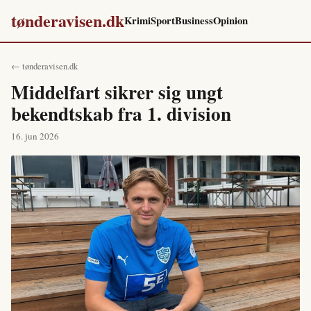
tønderavisen.dk
Krimi
Sport
Business
Opinion
← tønderavisen.dk
Middelfart sikrer sig ungt
bekendtskab fra 1. division
16. jun 2026