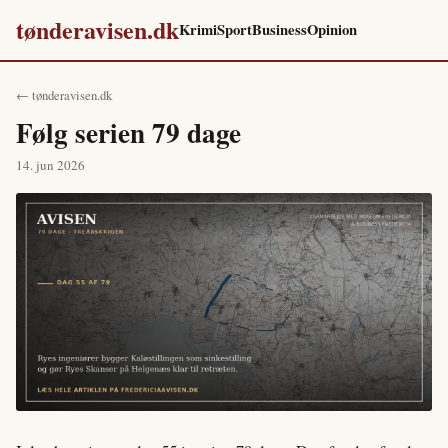
tønderavisen.dk
Krimi
Sport
Business
Opinion
← tønderavisen.dk
Følg serien 79 dage
14. jun 2026