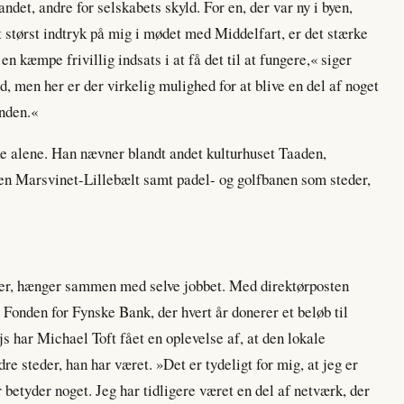
det, andre for selskabets skyld. For en, der var ny i byen,
rt størst indtryk på mig i mødet med Middelfart, er det stærke
n kæmpe frivillig indsats i at få det til at fungere,« siger
men her er der virkelig mulighed for at blive en del af noget
anden.«
ke alene. Han nævner blandt andet kulturhuset Taaden,
en Marsvinet-Lillebælt samt padel- og golfbanen som steder,
øer, hænger sammen med selve jobbet. Med direktørposten
Fonden for Fynske Bank, der hvert år donerer et beløb til
js har Michael Toft fået en oplevelse af, at den lokale
re steder, han har været. »Det er tydeligt for mig, at jeg er
 betyder noget. Jeg har tidligere været en del af netværk, der