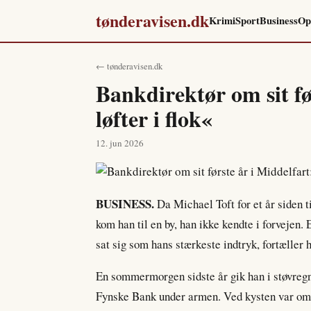
tønderavisen.dk
Krimi
Sport
Business
Op
← tønderavisen.dk
Bankdirektør om sit fø
løfter i flok«
12. jun 2026
BUSINESS.
Da Michael Toft for et år siden t
kom han til en by, han ikke kendte i forvejen.
sat sig som hans stærkeste indtryk, fortæller 
En sommermorgen sidste år gik han i støvregn
Fynske Bank under armen. Ved kysten var om