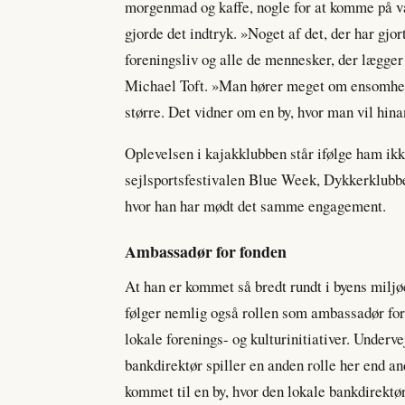
morgenmad og kaffe, nogle for at komme på van
gjorde det indtryk. »Noget af det, der har gjo
foreningsliv og alle de mennesker, der lægger e
Michael Toft. »Man hører meget om ensomhed, 
større. Det vidner om en by, hvor man vil hin
Oplevelsen i kajakklubben står ifølge ham ik
sejlsportsfestivalen Blue Week, Dykkerklubb
hvor han har mødt det samme engagement.
Ambassadør for fonden
At han er kommet så bredt rundt i byens milj
følger nemlig også rollen som ambassadør for 
lokale forenings- og kulturinitiativer. Underve
bankdirektør spiller en anden rolle her end and
kommet til en by, hvor den lokale bankdirektør